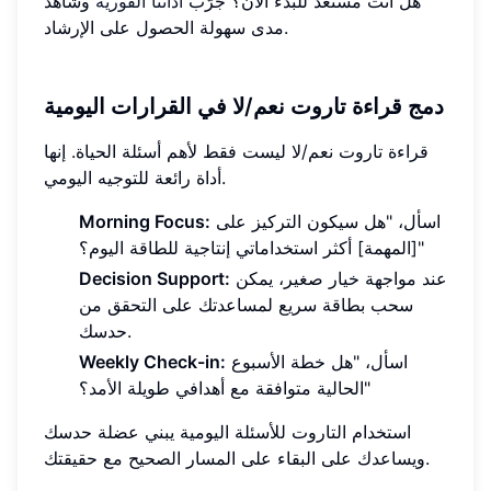
هل أنت مستعد للبدء الآن؟ جرّب
أداتنا الفورية
وشاهد
مدى سهولة الحصول على الإرشاد.
دمج قراءة تاروت نعم/لا في القرارات اليومية
قراءة تاروت نعم/لا ليست فقط لأهم أسئلة الحياة. إنها
أداة رائعة للتوجيه اليومي.
اسأل، "هل سيكون التركيز على
Morning Focus:
[المهمة] أكثر استخداماتي إنتاجية للطاقة اليوم؟"
عند مواجهة خيار صغير، يمكن
Decision Support:
سحب بطاقة سريع لمساعدتك على التحقق من
حدسك.
اسأل، "هل خطة الأسبوع
Weekly Check-in:
الحالية متوافقة مع أهدافي طويلة الأمد؟"
استخدام التاروت للأسئلة اليومية يبني عضلة حدسك
ويساعدك على البقاء على المسار الصحيح مع حقيقتك.