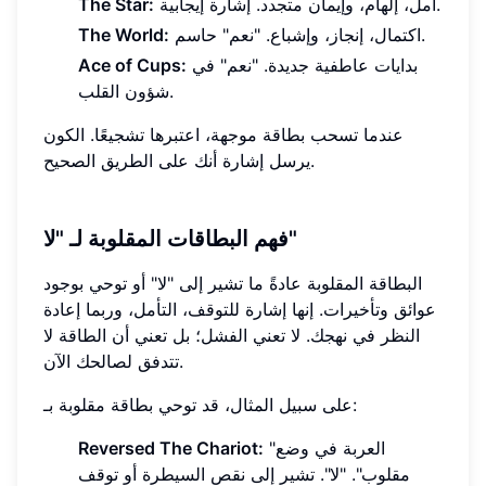
أمل، إلهام، وإيمان متجدد. إشارة إيجابية.
The Star:
اكتمال، إنجاز، وإشباع. "نعم" حاسم.
The World:
بدايات عاطفية جديدة. "نعم" في
Ace of Cups:
شؤون القلب.
عندما تسحب بطاقة موجهة، اعتبرها تشجيعًا. الكون
يرسل إشارة أنك على الطريق الصحيح.
فهم البطاقات المقلوبة لـ "لا"
البطاقة المقلوبة عادةً ما تشير إلى "لا" أو توحي بوجود
عوائق وتأخيرات. إنها إشارة للتوقف، التأمل، وربما إعادة
النظر في نهجك. لا تعني الفشل؛ بل تعني أن الطاقة لا
تتدفق لصالحك الآن.
على سبيل المثال، قد توحي بطاقة مقلوبة بـ:
"العربة في وضع
Reversed The Chariot:
مقلوب". "لا". تشير إلى نقص السيطرة أو توقف