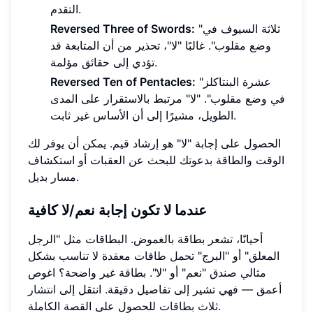
التقدم.
"ثلاثة السيوف في
Reversed Three of Swords:
وضع مقلوب". غالبًا "لا"، تحذير من أن المتابعة قد
تؤدي إلى حقائق مؤلمة.
"عشرة البنتاكلز
Reversed Ten of Pentacles:
في وضع مقلوب". "لا" مرتبط بالاستقرار على المدى
الطويل، مشيرًا إلى أن الأساس غير ثابت.
الحصول على إجابة "لا" هو إرشاد قيم. يمكن أن يوفر لك
الوقت والطاقة بدعوتك للبحث عن العقبات أو استكشاف
مسار بديل.
عندما لا تكون إجابة نعم/لا كافية
أحيانًا، تشعر بطاقة بالغموض. البطاقات مثل "الرجل
المعلق" أو "البرج" تحمل طاقات معقدة لا تناسب بشكل
مثالي صندق "نعم" أو "لا". بطاقة غير واضحة؟ اغوص
أعمق — فهي تشير إلى تفاصيل دقيقة. انتقل إلى
انتشار
للحصول على القصة الكاملة.
ثلاث بطاقات