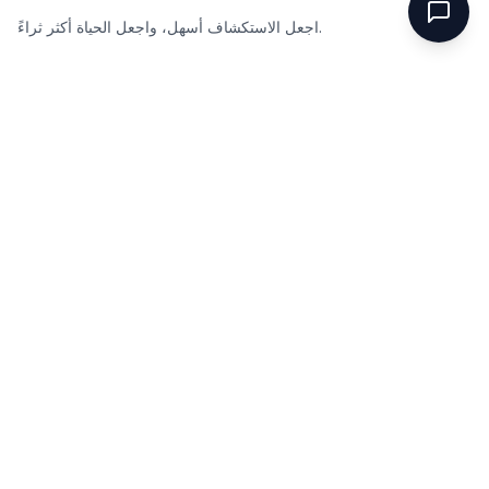
اجعل الاستكشاف أسهل، واجعل الحياة أكثر ثراءً.
روابط سريعة
عن
الأسئلة المتداولة
المدونة
الموارد
قانوني
سياسة الخصوصية
شروط الخدمة
الدعم
الاتصال