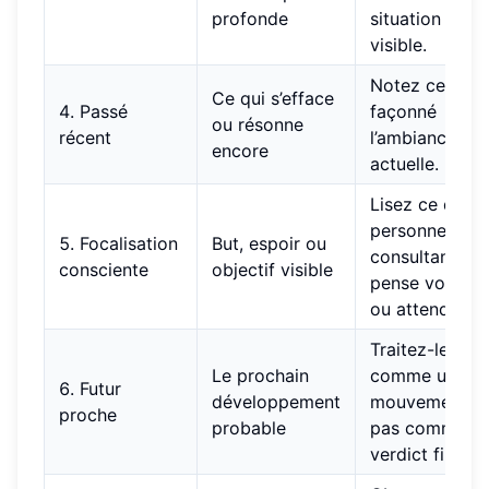
profonde
situation
visible.
Notez ce qui 
Ce qui s’efface
4. Passé
façonné
ou résonne
récent
l’ambiance
encore
actuelle.
Lisez ce que l
personne
5. Focalisation
But, espoir ou
consultante
consciente
objectif visible
pense vouloir
ou attend.
Traitez-le
Le prochain
comme un
6. Futur
développement
mouvement,
proche
probable
pas comme u
verdict final.