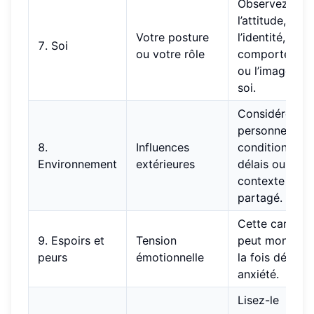
Observez
l’attitude,
Votre posture
l’identité, le
7. Soi
ou votre rôle
comportemen
ou l’image de
soi.
Considérez le
personnes,
8.
Influences
conditions,
Environnement
extérieures
délais ou
contexte
partagé.
Cette carte
9. Espoirs et
Tension
peut montrer 
peurs
émotionnelle
la fois désir et
anxiété.
Lisez-le