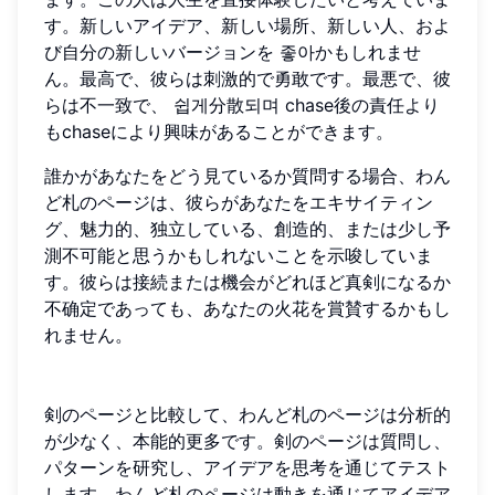
す。新しいアイデア、新しい場所、新しい人、およ
び自分の新しいバージョンを 좋아かもしれませ
ん。最高で、彼らは刺激的で勇敢です。最悪で、彼
らは不一致で、 쉽게分散되며 chase後の責任より
もchaseにより興味があることができます。
誰かがあなたをどう見ているか質問する場合、わん
ど札のページは、彼らがあなたをエキサイティン
グ、魅力的、独立している、創造的、または少し予
測不可能と思うかもしれないことを示唆していま
す。彼らは接続または機会がどれほど真剣になるか
不确定であっても、あなたの火花を賞賛するかもし
れません。
剣のページと比較して、わんど札のページは分析的
が少なく、本能的更多です。剣のページは質問し、
パターンを研究し、アイデアを思考を通じてテスト
します。わんど札のページは動きを通じてアイデア