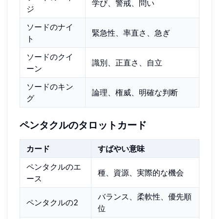
学び、警戒、問い
ジ
ソードのナイ
緊急性、率直さ、急ぎ
ト
ソードのクイ
識別、正直さ、自立
ーン
ソードのキン
論理、権威、明確な判断
グ
ペンタクルのタロットカード
カード
すばやい意味
ペンタクルのエ
種、資源、実際的な機会
ース
バランス、柔軟性、優先順
ペンタクルの2
位