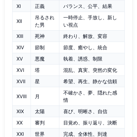
XI
正義
バランス、公平、結果
吊るされ
一時停止、手放し、新し
XII
た男
い視点
XIII
死神
終わり、解放、変容
XIV
節制
節度、癒やし、統合
XV
悪魔
執着、誘惑、制限
XVI
塔
混乱、真実、突然の変化
XVII
星
希望、再生、静かな信頼
不確かさ、夢、隠れた感
XVIII
月
情
XIX
太陽
喜び、明晰さ、自信
XX
審判
目覚め、振り返り、決断
XXI
世界
完成、全体性、到達