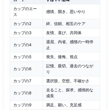
カップのエー
感情、開き、思いやり
ス
カップの2
絆、信頼、相互のケア
カップの3
友情、喜び、共同体
退屈、内省、感情の一時停
カップの4
止
カップの5
喪失、後悔、視点
記憶、親切、過去のつなが
カップの6
り
カップの7
選択肢、空想、不確かさ
去ること、探求、感情的な
カップの8
成長
カップの9
満足、願い、充足感