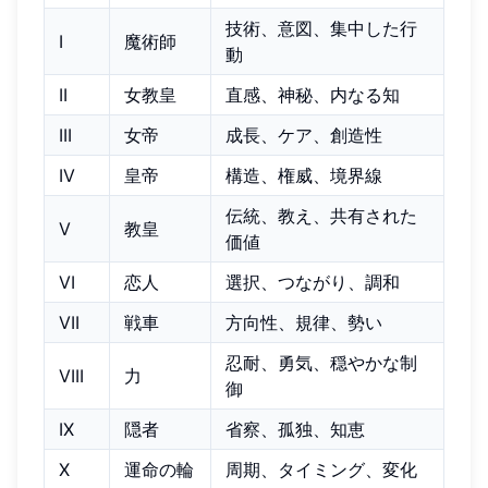
技術、意図、集中した行
I
魔術師
動
II
女教皇
直感、神秘、内なる知
III
女帝
成長、ケア、創造性
IV
皇帝
構造、権威、境界線
伝統、教え、共有された
V
教皇
価値
VI
恋人
選択、つながり、調和
VII
戦車
方向性、規律、勢い
忍耐、勇気、穏やかな制
VIII
力
御
IX
隠者
省察、孤独、知恵
X
運命の輪
周期、タイミング、変化