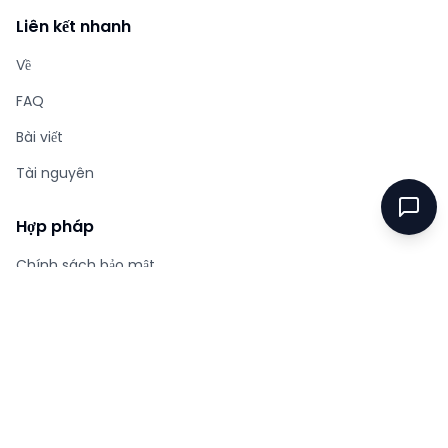
Liên kết nhanh
Về
FAQ
Bài viết
Tài nguyên
Hợp pháp
Chính sách bảo mật
Điều khoản dịch vụ
Footer.support
Sự tiếp xúc
© 2025
tarotcardgenerator.net
. All rights reserved.