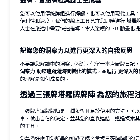
抽牌：實體牌組與線上生成器
您可以使用傳統牌組進行解讀，也可以使用現代工具
便利性和速度。我們的線上工具允許您即時進行
塔羅
人士在旅途中需要快速指導。令人驚嘆的 3D 動畫也
記錄您的洞察力以進行更深入的自我反思
不要讓您解讀中的洞察力消逝。保留一本塔羅牌日記
洞察力
助您追蹤隨時間變化的模式
，並進行
更深入的
的理解是如何成長的。
透過三張牌塔羅牌牌陣
為您的旅程
三張牌塔羅牌牌陣是一種永恆且易於使用的方法，可以
事，做出自信的決定，並與您的直覺連結。透過探索其
的工具。
您準備好應用您所學的知識了嗎？掌握三張牌牌陣的