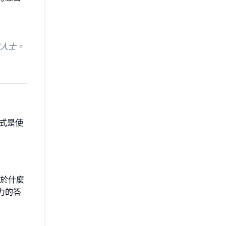
人士。
式是使
於什麼
力的答