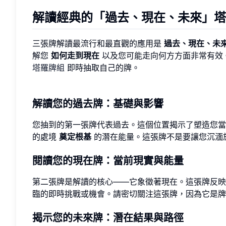
解讀經典的「過去、現在、未來」塔
三張牌解讀最流行和最直觀的應用是
過去、現在、未
解您
如何走到現在
以及您可能走向何方方面非常有效
塔羅牌組
即時抽取自己的牌。
解讀您的過去牌：基礎與影響
您抽到的第一張牌代表過去。這個位置揭示了塑造您
的處境
奠定根基
的潛在能量。這張牌不是要讓您沉湎
閱讀您的現在牌：當前現實與能量
第二張牌是解讀的核心——它象徵著現在。這張牌反
臨的即時挑戰或機會。請密切關注這張牌，因為它是牌
揭示您的未來牌：潛在結果與路徑