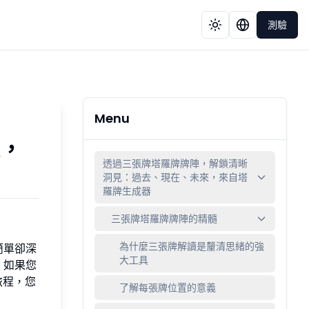
測驗
Menu
，
透過三張牌塔羅牌牌陣，解鎖清晰
洞見：過去、現在、未來，來自塔
羅牌生成器
三張牌塔羅牌牌陣的精髓
為什麼三張牌解讀是釐清思緒的強
簡單卻深
大工具
。如果您
旅程，您
了解每張牌位置的意義