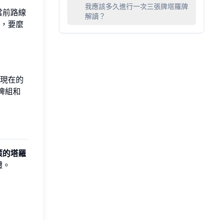
我應該多久進行一次三張牌塔羅牌
當前路線
解讀？
，要麼
現在的
牌組和
策的塔羅
體。