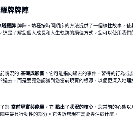
羅牌牌陣
來塔羅牌
牌陣。這種按時間順序的方法提供了一個線性故事，使
。這是了解您個人成長和人生軌跡的絕佳方式。您可以使用我們
當前情況的
基礎與影響
。它可能指向過去的事件、習得的行為或
於過去，而是要讓您認識到您當前現實的根源，以便更深入地理
映了您
當前現實與能量
。它
點出了狀況的核心
、您當前的心態以
陣中最具行動性的部分。它告訴您現在需要專注於什麼。