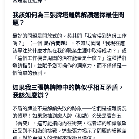
常是最佳選擇。
我該如何為三張牌塔羅牌解讀選擇最佳問
題？
最好的問題是開放式的。與其問「我會得到這份工作
嗎？」（一個
是/否問題
），不如試著問「我現在應
該專注於什麼才能在我的職業生涯中取得成功？」或
「這個工作機會周圍的潛在能量是什麼？」這種措辭
邀請指引，並賦予您可操作的洞察力，而不僅僅是一
個簡單的預測。
如果我三張牌牌陣中的牌似乎相互矛盾，
我該怎麼辦？
矛盾的牌並不是解讀失敗的跡象——它們是複雜情況
的體現！如果您抽到戀人牌（和諧）旁邊是寶劍五
（衝突），這可能指向內在衝突，或者您的和諧願望
正受到不和諧的挑戰。這些張力揭示了問題的細微差
別，對於更深入的理解來說極具價值。