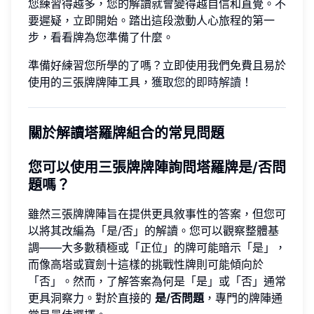
您練習得越多，您的解讀就會變得越自信和直覺。不
要遲疑，立即開始。踏出這段激動人心旅程的第一
步，看看牌為您準備了什麼。
準備好練習您所學的了嗎？立即使用我們免費且易於
使用的三張牌牌陣工具，
獲取您的即時解讀
！
關於解讀塔羅牌組合的常見問題
您可以使用三張牌牌陣詢問塔羅牌是/否問
題嗎？
雖然三張牌牌陣旨在提供更具敘事性的答案，但您可
以將其改編為「是/否」的解讀。您可以觀察整體基
調——大多數積極或「正位」的牌可能暗示「是」，
而像高塔或寶劍十這樣的挑戰性牌則可能傾向於
「否」。然而，了解答案為何是「是」或「否」通常
更具洞察力。對於直接的
是/否問題
，專門的牌陣通