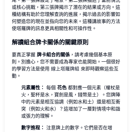
或核心挑戰，第三張牌揭示了潛在的結果或方向。這
種結構有助於您理解查詢的進展，揭示過去的影響如
何塑造您的現在並指向您的未來。這種講故事的方法
使塔羅牌的訊息更具相關性和可操作性。
解讀組合牌卡關係的關鍵原則
要真正掌握
牌卡組合的關係
，請考慮幾個基本原
則。別擔心，您不需要成為專家也能開始。一個很好
的學習方法是使用
線上塔羅牌組
來即時觀察這些互
動。
元素屬性：
每個
花色
都對應一個元素（權杖是
火，聖杯是水，寶劍是風，錢幣是土）。您牌陣
中的元素是相互協調（例如水和土）還是相互衝
突（例如火和水）？這增加了一層對情境中和諧
或張力的理解。
數字進程：
注意牌上的數字。它們是否在增