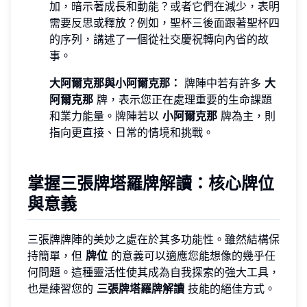
加，暗示著成長和動能？或者它們在減少，表明
需要反思或釋放？例如，聖杯三後面跟著聖杯四
的序列，講述了一個從社交慶祝轉向內省的故
事。
大阿爾克那與小阿爾克那：
牌陣中若有許多
大
阿爾克那
牌，表示您正在處理重要的生命課題
和業力能量。牌陣若以
小阿爾克那
牌為主，則
指向更直接、日常的情境和挑戰。
掌握三張牌塔羅牌解讀：核心牌位
與意義
三張牌牌陣的美妙之處在於其多功能性。雖然結構保
持簡單，但
牌位
的意義可以適應您能想像的幾乎任
何問題。這種靈活性使其成為自我探索的強大工具，
也是練習您的
三張牌塔羅牌解讀
技能的絕佳方式。