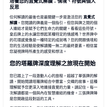
培養您的直覺式解讀：情境、符號與個人
反思
任何解讀的最後也是最關鍵一步是激活您的
直覺式
解讀
。您閱讀的牌義是一個指引，但您與牌之間的個
人連結才是賦予它們生命力的關鍵。看看這些符號。
皇后牌上的水讓您想起某種特定的情感嗎？世界牌中
的花環感覺像是一種特定的成就嗎？您的問題情境和
您的生活經驗是使解讀獨一無二的最終要素。相信當
您凝視牌時所產生的感受和想法。
您的塔羅牌深度理解之旅現在開始
您已踏上了一段激動人心的旅程，超越了單張牌的解
讀，開始閱讀塔羅牌組合中豐富、交織的故事。這種
理解賦予您更深入地連接直覺的力量。請記住，每一
次解讀都是一個與內在智慧連結的機會。三張牌牌陣
是您開啟這段對話的工具。