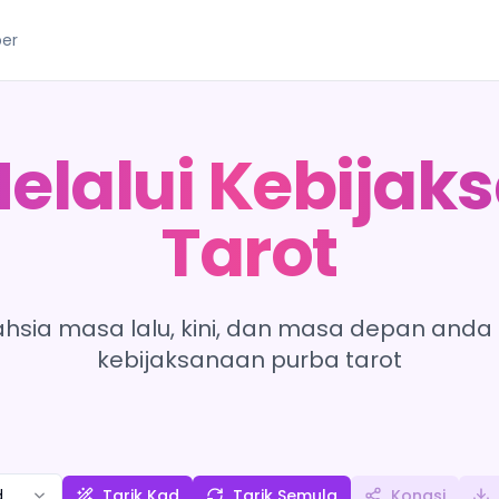
er
Melalui Kebijak
Tarot
ahsia masa lalu, kini, dan masa depan anda 
kebijaksanaan purba tarot
d
Tarik Kad
Tarik Semula
Kongsi