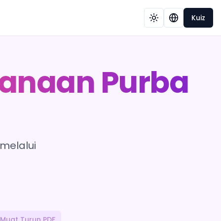
Kuiz
sanaan Purba
melalui
Muat Turun PDF