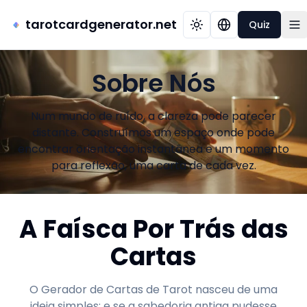
tarotcardgenerator.net
Quiz
Sobre Nós
Num mundo de ruído, a clareza pode parecer
distante. Construímos um espaço onde pode
encontrar orientação instantânea e um momento
para reflexão, uma carta de cada vez.
A Faísca Por Trás das
Cartas
O Gerador de Cartas de Tarot nasceu de uma
ideia simples: e se a sabedoria antiga pudesse