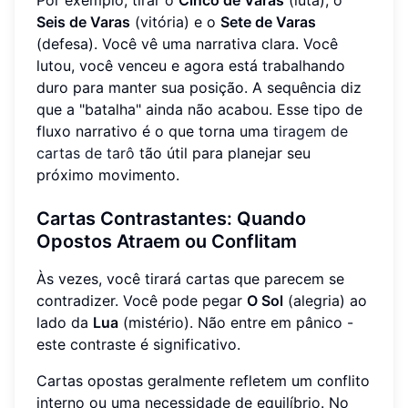
Por exemplo, tirar o
Cinco de Varas
(luta), o
Seis de Varas
(vitória) e o
Sete de Varas
(defesa). Você vê uma narrativa clara. Você
lutou, você venceu e agora está trabalhando
duro para manter sua posição. A sequência diz
que a "batalha" ainda não acabou. Esse tipo de
fluxo narrativo é o que torna uma
tiragem de
cartas de tarô
tão útil para planejar seu
próximo movimento.
Cartas Contrastantes: Quando
Opostos Atraem ou Conflitam
Às vezes, você tirará cartas que parecem se
contradizer. Você pode pegar
O Sol
(alegria) ao
lado da
Lua
(mistério). Não entre em pânico -
este contraste é significativo.
Cartas opostas geralmente refletem um conflito
interno ou uma necessidade de equilíbrio. No